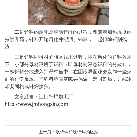
二是钎料的熔化及填满钎缝的过程，即随着加热温度的
持续升高，钎料开端熔化并湿润、铺展，一起扫除钎剂残
渣；
三是钎料同母材的相互效果过程，即在熔化的钎料效果
下，小部分母材溶解于钎料（即母材向液态钎料的分散），
一起钎料分散进入到母材当中，在固液界面还会发作一些杂
乱的化学反应。当钎料填满空隙并保温一定时刻后，开端冷
却凝固构成钎焊接头。
文章源自：江门钎焊加工厂
http://www.jmhongxin.com
上一篇：软钎焊和硬钎焊的区别